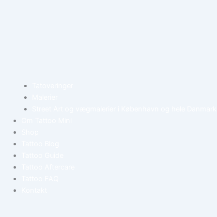
Tatoveringer
Malerier
Street Art og vægmalerier i København og hele Danmark
Om Tattoo Mini
Shop
Tattoo Blog
Tattoo Guide
Tattoo Aftercare
Tattoo FAQ
Kontakt