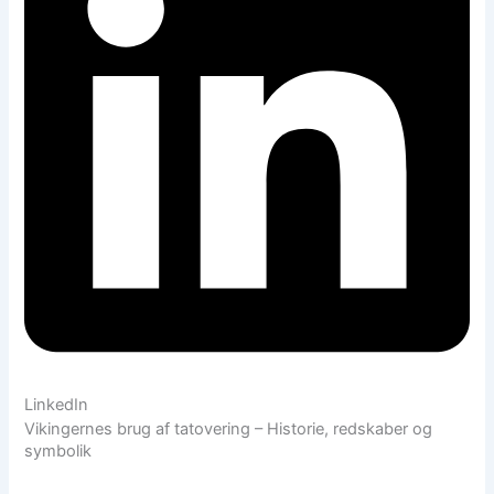
LinkedIn
Vikingernes brug af tatovering – Historie, redskaber og
symbolik