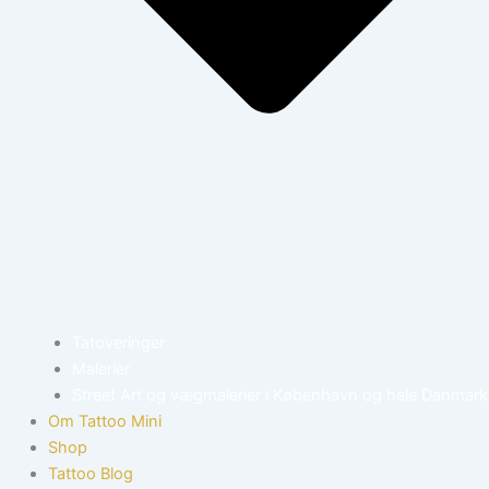
Tatoveringer
Malerier
Street Art og vægmalerier i København og hele Danmark
Om Tattoo Mini
Shop
Tattoo Blog