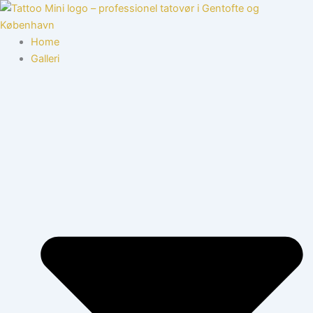
Gå
til
indholdet
Home
Galleri