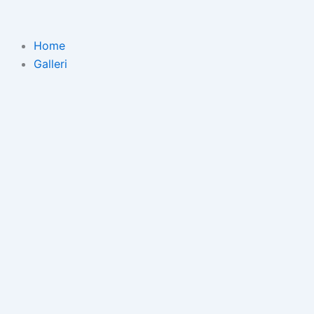
Gå
til
indholdet
Home
Galleri