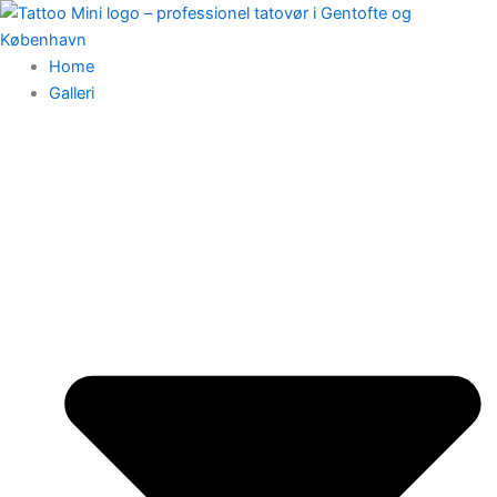
Gå
til
indholdet
Home
Galleri