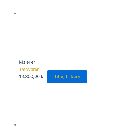
Malerier
Tatovøren
16.800,00
kr.
Tilføj til kurv