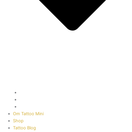
Tatoveringer
Malerier
Street Art og vægmalerier i København og hele Danmark
Om Tattoo Mini
Shop
Tattoo Blog