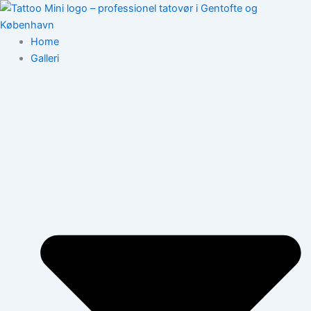
Gå
til
indholdet
Home
Galleri