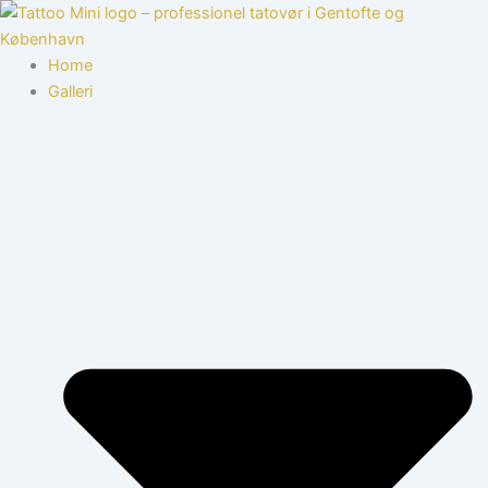
Gå
til
indholdet
Home
Galleri