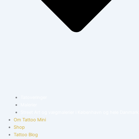
Tatoveringer
Malerier
Street Art og vægmalerier i København og hele Danmark
Om Tattoo Mini
Shop
Tattoo Blog