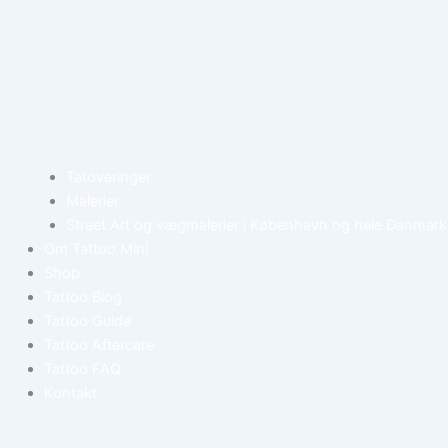
Tatoveringer
Malerier
Street Art og vægmalerier i København og hele Danmark
Om Tattoo Mini
Shop
Tattoo Blog
Tattoo Guide
Tattoo Aftercare
Tattoo FAQ
Kontakt