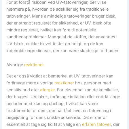
For at forstå risikoen ved UV-tatoveringer, bør vi se
nærmere på, hvordan de adskiller sig fra traditionelle
tatoveringer. Mens almindelige tatoveringer bruger blæk,
der er strengt reguleret for sikkerhed, er UV-blæk ofte
mindre reguleret, hvilket kan føre til potentielle
sundhedsproblemer. Mange af de stoffer, der anvendes i
UV-blæk, er ikke blevet testet grundigt, og de kan
indeholde ingredienser, der kan være skadelige for huden.
Alvorlige
reaktioner
Det er også vigtigt at bemærke, at UV-tatoveringer kan
forårsage mere alvorlige
reaktioner
hos personer med
sensitiv hud eller
allergier
. For eksempel kan de kemikalier,
der bruges i UV-blæk, forårsage irritation eller endda lange
perioder med kløe og ubehag, hvilket kan være
frustrerende for dem, der har fået lavet en tatovering i
begejstring for dens unikke udseende. Det er derfor
essentielt at tage sig tid til at vælge en
erfaren tatovør
, der