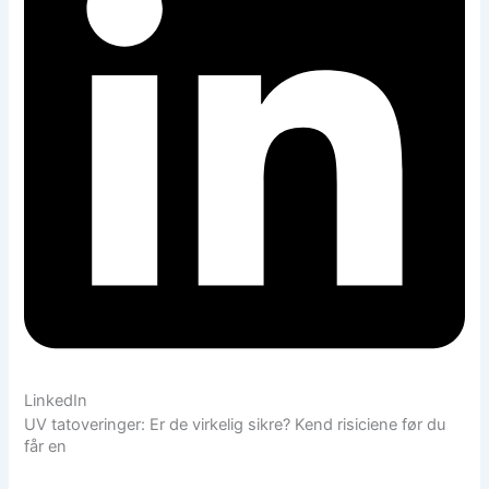
LinkedIn
UV tatoveringer: Er de virkelig sikre? Kend risiciene før du
får en