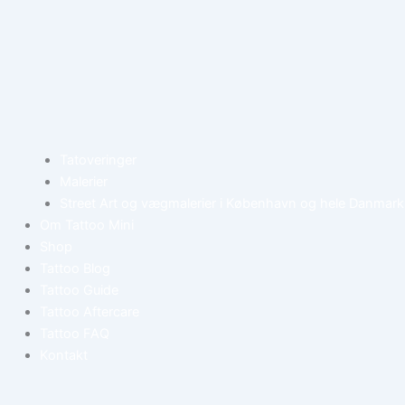
Tatoveringer
Malerier
Street Art og vægmalerier i København og hele Danmark
Om Tattoo Mini
Shop
Tattoo Blog
Tattoo Guide
Tattoo Aftercare
Tattoo FAQ
Kontakt