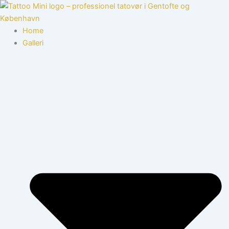
Gå
til
indholdet
Home
Galleri