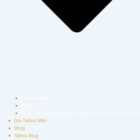
Tatoveringer
Malerier
Street Art og vægmalerier i København og hele Danmark
Om Tattoo Mini
Shop
Tattoo Blog