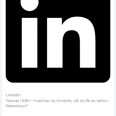
LinkedIn
Tatovør i KBH – hvad kan du forvente, når du får en tattoo i
København?