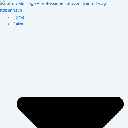
Gå
til
indholdet
Home
Galleri