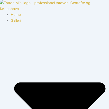
Gå
til
indholdet
Home
Galleri