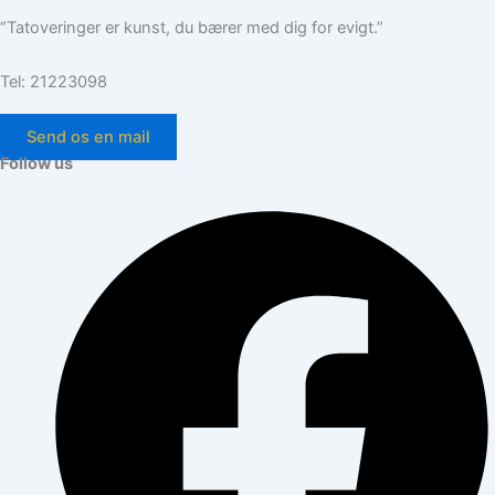
“Tatoveringer er kunst, du bærer med dig for evigt.”
Tel: 21223098
Send os en mail
Follow us