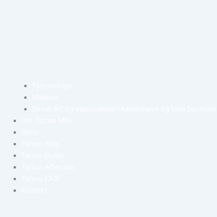
Tatoveringer
Malerier
Street Art og vægmalerier i København og hele Danmark
Om Tattoo Mini
Shop
Tattoo Blog
Tattoo Guide
Tattoo Aftercare
Tattoo FAQ
Kontakt