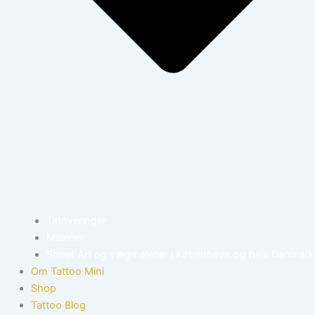
Tatoveringer
Malerier
Street Art og vægmalerier i København og hele Danmark
Om Tattoo Mini
Shop
Tattoo Blog