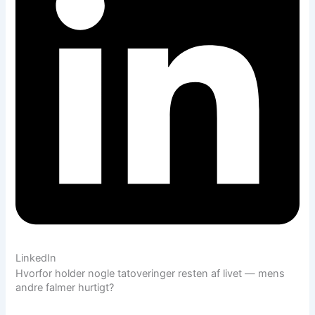
LinkedIn
Hvorfor holder nogle tatoveringer resten af livet — mens
andre falmer hurtigt?