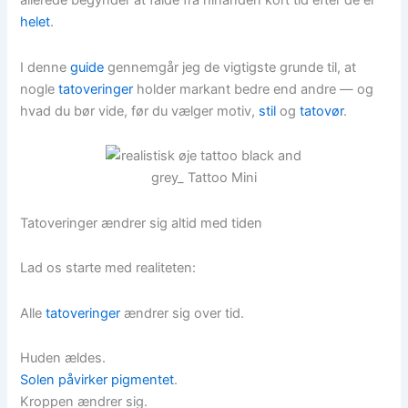
allerede begynder at falde fra hinanden kort tid efter de er
helet
.
I denne
guide
gennemgår jeg de vigtigste grunde til, at
nogle
tatoveringer
holder markant bedre end andre — og
hvad du bør vide, før du vælger motiv,
stil
og
tatovør
.
Tatoveringer ændrer sig altid med tiden
Lad os starte med realiteten:
Alle
tatoveringer
ændrer sig over tid.
Huden ældes.
Solen påvirker pigmentet
.
Kroppen ændrer sig.