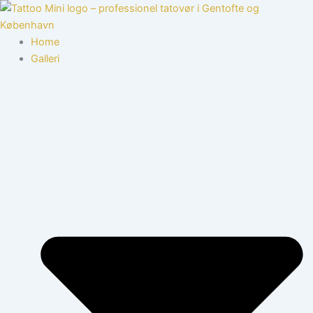
Gå
til
indholdet
Home
Galleri