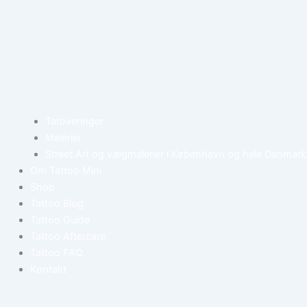
Tatoveringer
Malerier
Street Art og vægmalerier i København og hele Danmark
Om Tattoo Mini
Shop
Tattoo Blog
Tattoo Guide
Tattoo Aftercare
Tattoo FAQ
Kontakt