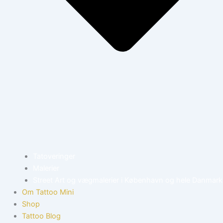
Tatoveringer
Malerier
Street Art og vægmalerier i København og hele Danmark
Om Tattoo Mini
Shop
Tattoo Blog