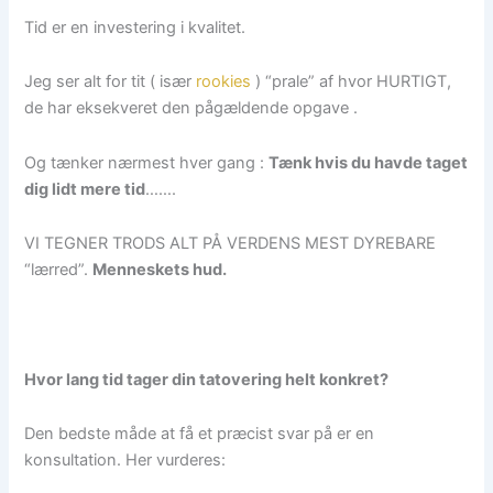
Tid er en investering i kvalitet.
Jeg ser alt for tit ( især
rookies
) “prale” af hvor HURTIGT,
de har eksekveret den pågældende opgave .
Og tænker nærmest hver gang :
Tænk hvis du havde taget
dig lidt mere tid
…….
VI TEGNER TRODS ALT PÅ VERDENS MEST DYREBARE
“lærred”.
Menneskets hud.
Hvor lang tid tager din tatovering helt konkret?
Den bedste måde at få et præcist svar på er en
konsultation. Her vurderes: