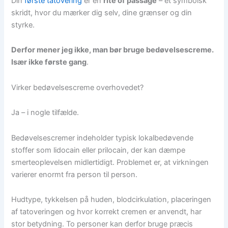
Din
første tatovering
er en
rite of passage
– et symbolsk
skridt, hvor du mærker dig selv, dine grænser og din
styrke.
Derfor mener jeg ikke, man bør bruge bedøvelsescreme.
Især ikke første gang
.
Virker bedøvelsescreme overhovedet?
Ja – i nogle tilfælde.
Bedøvelsescremer indeholder typisk lokalbedøvende
stoffer som lidocain eller prilocain, der kan dæmpe
smerteoplevelsen midlertidigt. Problemet er, at virkningen
varierer enormt fra person til person.
Hudtype, tykkelsen på huden, blodcirkulation, placeringen
af tatoveringen og hvor korrekt cremen er anvendt, har
stor betydning. To personer kan derfor bruge præcis