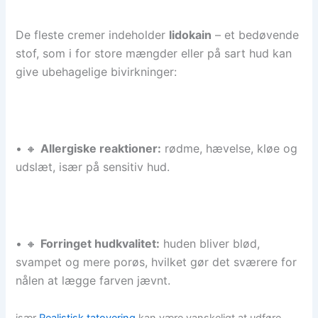
De fleste cremer indeholder
lidokain
– et bedøvende
stof, som i for store mængder eller på sart hud kan
give ubehagelige bivirkninger:
• 🔸
Allergiske reaktioner:
rødme, hævelse, kløe og
udslæt, især på sensitiv hud.
• 🔸
Forringet hudkvalitet:
huden bliver blød,
svampet og mere porøs, hvilket gør det sværere for
nålen at lægge farven jævnt.
især
Realistisk tatovering
kan være vanskeligt at udføre,