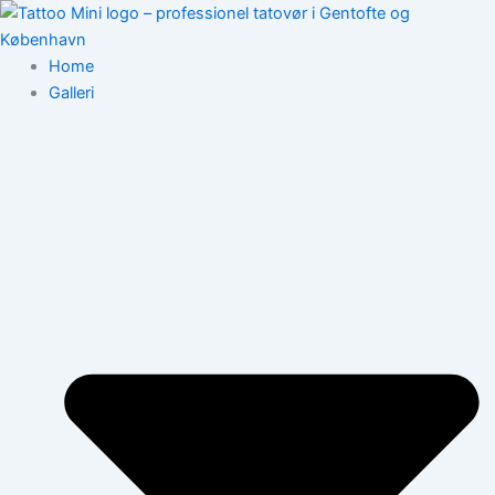
Gå
til
indholdet
Home
Galleri