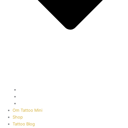
Tatoveringer
Malerier
Street Art og vægmalerier i København og hele Danmark
Om Tattoo Mini
Shop
Tattoo Blog